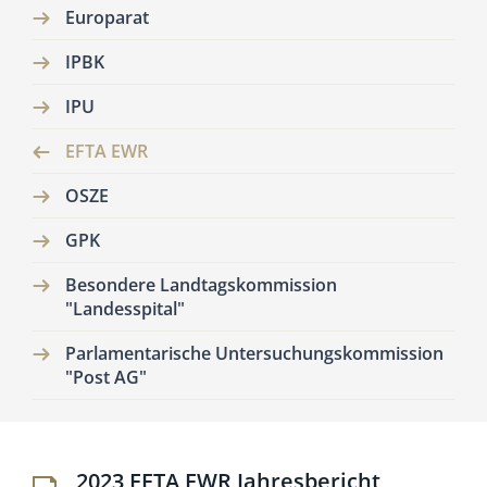
Europarat
IPBK
IPU
EFTA EWR
OSZE
GPK
Besondere Landtagskommission
"Landesspital"
Parlamentarische Untersuchungskommission
"Post AG"
2023 EFTA EWR Jahresbericht