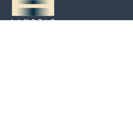
Peter-Kaiser-Platz 3
Postfach 684
LI-9490 Vaduz
Tel. +423 / 236 65 71
info@landtag.li
Termine nach Vereinbarung