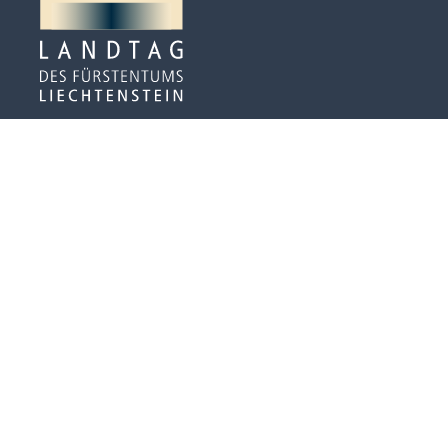
Peter-Kaiser-Platz 3
Postfach 684
LI-9490 Vaduz
Tel. +423 / 236 65 71
info@landtag.li
Termine nach Vereinbarung
DE
|
EN