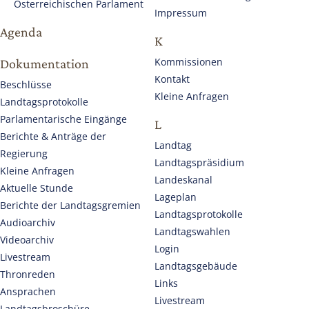
Österreichischen Parlament
Impressum
Agenda
K
Kommissionen
Dokumentation
Kontakt
Beschlüsse
Kleine Anfragen
Landtagsprotokolle
Parlamentarische Eingänge
L
Berichte & Anträge der
Landtag
Regierung
Landtagspräsidium
Kleine Anfragen
Landeskanal
Aktuelle Stunde
Lageplan
Berichte der Landtagsgremien
Landtagsprotokolle
Audioarchiv
Landtagswahlen
Videoarchiv
Login
Livestream
Landtagsgebäude
Thronreden
Links
Ansprachen
Livestream
Landtagsbroschüre