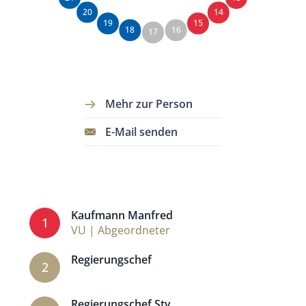
20
14
19
15
18
16
17
Mehr zur Person
E-Mail senden
Kaufmann Manfred
1
VU | Abgeordneter
Regierungschef
2
Regierungschef Stv.