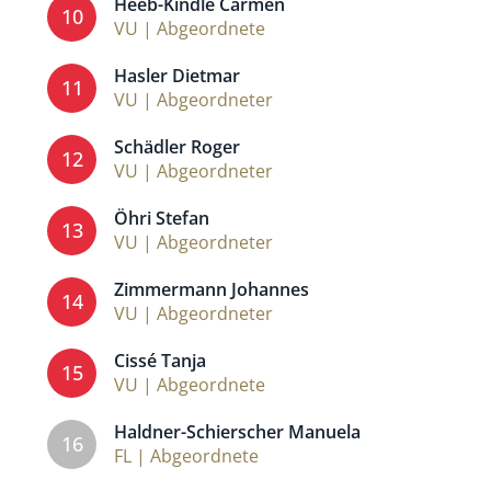
Heeb-Kindle Carmen
10
VU | Abgeordnete
Hasler Dietmar
11
VU | Abgeordneter
Schädler Roger
12
VU | Abgeordneter
Öhri Stefan
13
VU | Abgeordneter
Zimmermann Johannes
14
VU | Abgeordneter
Cissé Tanja
15
VU | Abgeordnete
Haldner-Schierscher Manuela
16
FL | Abgeordnete