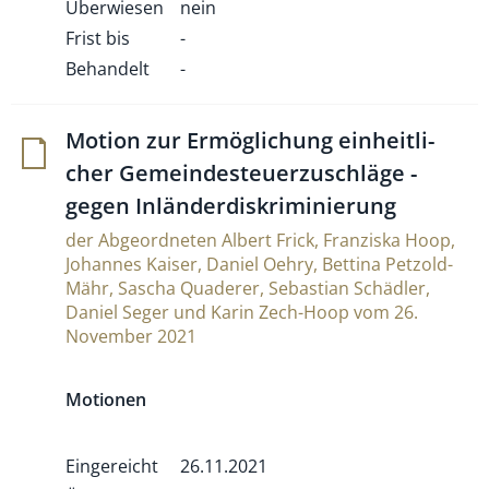
Überwiesen
nein
Frist bis
-
Behandelt
-
Motion zur Ermög­li­chung ein­heit­li­
cher Gemein­des­teu­er­zu­schläge -
gegen Inländerdiskriminierung
der Abgeordneten Albert Frick, Franziska Hoop,
Johannes Kaiser, Daniel Oehry, Bettina Petzold-
Mähr, Sascha Quaderer, Sebastian Schädler,
Daniel Seger und Karin Zech-Hoop vom 26.
November 2021
Motionen
Eingereicht
26.11.2021