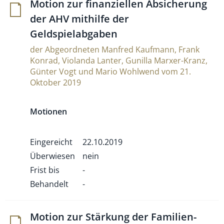
Motion zur finan­zi­ellen Absi­che­rung
der AHV mit­hilfe der
Geldspielabgaben
der Abgeordneten Manfred Kaufmann, Frank
Konrad, Violanda Lanter, Gunilla Marxer-Kranz,
Günter Vogt und Mario Wohlwend vom 21.
Oktober 2019
Motionen
Eingereicht
22.10.2019
Überwiesen
nein
Frist bis
-
Behandelt
-
Motion zur Stär­kung der Fami­lien-