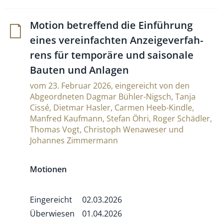
Motion betref­fend die Ein­füh­rung
eines verein­fachten Anzei­ge­ver­fah­
rens für tem­po­räre und sai­so­nale
Bauten und Anlagen
vom 23. Februar 2026, eingereicht von den
Abgeordneten Dagmar Bühler-Nigsch, Tanja
Cissé, Dietmar Hasler, Carmen Heeb-Kindle,
Manfred Kaufmann, Stefan Öhri, Roger Schädler,
Thomas Vogt, Christoph Wenaweser und
Johannes Zimmermann
Motionen
Eingereicht
02.03.2026
Überwiesen
01.04.2026