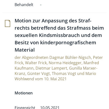
Behandelt
-
Motion zur Anpas­sung des Straf­
rechts betref­fend das Straf­mass beim
sexu­ellen Kinds­miss­brauch und dem
Besitz von kin­derpor­no­gra­fi­schem
Material
der Abgeordneten Dagmar Bühler-Nigsch, Peter
Frick, Walter Frick, Norma Heidegger, Manfred
Kaufmann, Dietmar Lampert, Gunilla Marxer-
Kranz, Günter Vogt, Thomas Vogt und Mario
Wohlwend vom 10. Mai 2021
Motionen
Eingereicht
10.05.2021