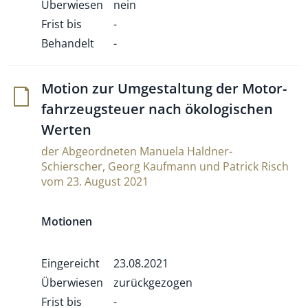
Überwiesen
nein
Frist bis
-
Behandelt
-
Motion zur Umge­stal­tung der Motor­
fahr­zeugs­teuer nach öko­lo­gi­schen
Werten
der Abgeordneten Manuela Haldner-
Schierscher, Georg Kaufmann und Patrick Risch
vom 23. August 2021
Motionen
Eingereicht
23.08.2021
Überwiesen
zurückgezogen
Frist bis
-