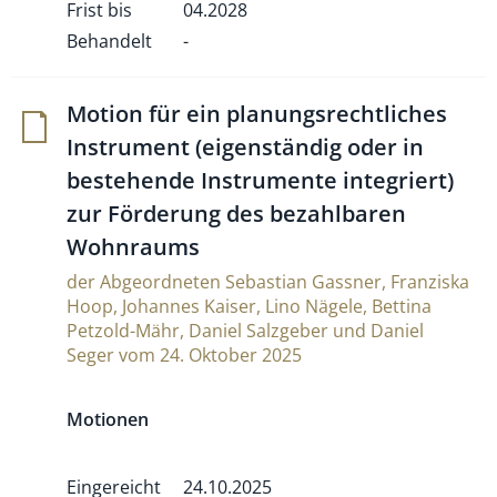
Frist bis
04.2028
Behandelt
-
Motion für ein pla­nungs­recht­li­ches
Instru­ment (eigen­ständig oder in
beste­hende Instru­mente inte­griert)
zur För­de­rung des bezahl­baren
Wohnraums
der Abgeordneten Sebastian Gassner, Franziska
Hoop, Johannes Kaiser, Lino Nägele, Bettina
Petzold-Mähr, Daniel Salzgeber und Daniel
Seger vom 24. Oktober 2025
Motionen
Eingereicht
24.10.2025