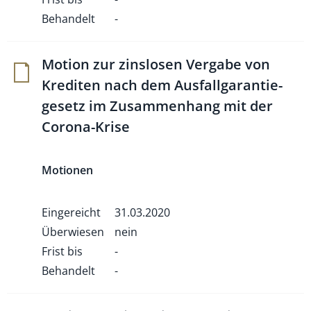
Behandelt
-
Motion zur zins­losen Ver­gabe von
Kre­diten nach dem Aus­fall­ga­ran­tie­
ge­setz im Zusam­men­hang mit der
Corona-Krise
Motionen
Eingereicht
31.03.2020
Überwiesen
nein
Frist bis
-
Behandelt
-