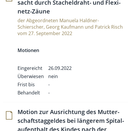
sacht durch Sta­chel­draht- und Fle­xi­
netz-Zäune
der Abgeordneten Manuela Haldner-
Schierscher, Georg Kaufmann und Patrick Risch
vom 27. September 2022
Motionen
Eingereicht
26.09.2022
Überwiesen
nein
Frist bis
-
Behandelt
-
Motion zur Aus­rich­tung des Mut­ter­
schafts­tag­geldes bei län­gerem Spi­tal­
auf­ent­halt des Kindes nach der