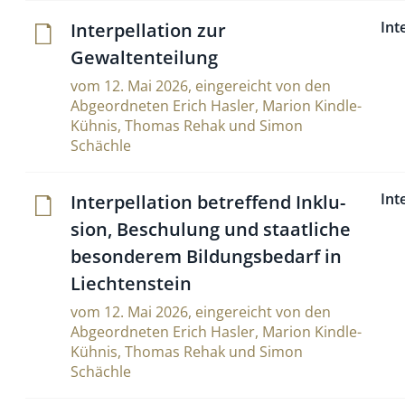
Int
Inter­pel­la­tion zur
Gewaltenteilung
vom 12. Mai 2026, eingereicht von den
Abgeordneten Erich Hasler, Marion Kindle-
Kühnis, Thomas Rehak und Simon
Schächle
Int
Inter­pel­la­tion betref­fend Inklu­
sion, Beschu­lung und staat­liche
beson­derem Bil­dungs­be­darf in
Liechtenstein
vom 12. Mai 2026, eingereicht von den
Abgeordneten Erich Hasler, Marion Kindle-
Kühnis, Thomas Rehak und Simon
Schächle