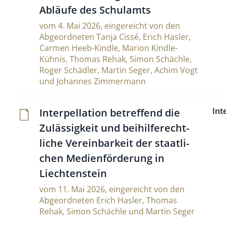
Abläufe des Schulamts
vom 4. Mai 2026, eingereicht von den
Abgeordneten Tanja Cissé, Erich Hasler,
Carmen Heeb-Kindle, Marion Kindle-
Kühnis, Thomas Rehak, Simon Schächle,
Roger Schädler, Martin Seger, Achim Vogt
und Johannes Zimmermann
Int
Inter­pel­la­tion betref­fend die
Zuläs­sig­keit und bei­hil­fe­recht­
liche Ver­ein­bar­keit der staat­li­
chen Medi­en­för­de­rung in
Liechtenstein
vom 11. Mai 2026, eingereicht von den
Abgeordneten Erich Hasler, Thomas
Rehak, Simon Schächle und Martin Seger