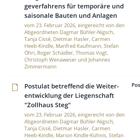
ge­ver­fah­rens für tem­po­räre und
sai­so­nale Bauten und Anlagen
vom 23. Februar 2026, eingereicht von den
Abgeordneten Dagmar Bühler-Nigsch,
Tanja Cissé, Dietmar Hasler, Carmen
Heeb-Kindle, Manfred Kaufmann, Stefan
Öhri, Roger Schädler, Thomas Vogt,
Christoph Wenaweser und Johannes
Zimmermann
Pos
Postulat betref­fend die Wei­ter­
ent­wick­lung der Lie­gen­schaft
"Zoll­haus Steg"
vom 23. Februar 2026, eingereicht von den
Abgeordneten Dagmar Bühler-Nigsch,
Tanja Cissé, Dietmar Hasler, Carmen
Heeb-Kindle, Marion Kindle-Kühnis, Stefan