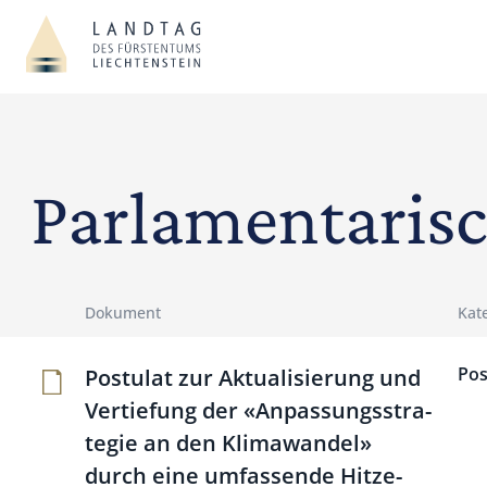
Parlamentaris
Dokument
Kat
Pos
Postulat zur Aktua­li­sie­rung und
Ver­tie­fung der «Anpas­sungsstra­
tegie an den Kli­ma­wandel»
durch eine umfas­sende Hit­ze­