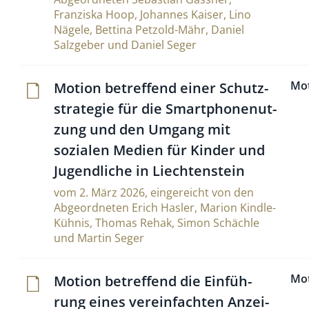
Franziska Hoop, Johannes Kaiser, Lino
Nägele, Bettina Petzold-Mähr, Daniel
Salzgeber und Daniel Seger
Mo
Motion betref­fend einer Schutz­
stra­tegie für die Smart­pho­ne­nut­
zung und den Umgang mit
sozialen Medien für Kinder und
Jugend­liche in Liechtenstein
vom 2. März 2026, eingereicht von den
Abgeordneten Erich Hasler, Marion Kindle-
Kühnis, Thomas Rehak, Simon Schächle
und Martin Seger
Mo
Motion betref­fend die Ein­füh­
rung eines verein­fachten Anzei­