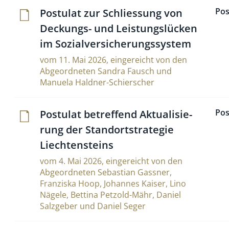
Pos
Postulat zur Sch­lies­sung von
Deckungs- und Lei­stungs­lücken
im Sozialversicherungssystem
vom 11. Mai 2026, eingereicht von den
Abgeordneten Sandra Fausch und
Manuela Haldner-Schierscher
Pos
Postulat betref­fend Aktua­li­sie­
rung der Stand­ort­stra­tegie
Liechtensteins
vom 4. Mai 2026, eingereicht von den
Abgeordneten Sebastian Gassner,
Franziska Hoop, Johannes Kaiser, Lino
Nägele, Bettina Petzold-Mähr, Daniel
Salzgeber und Daniel Seger