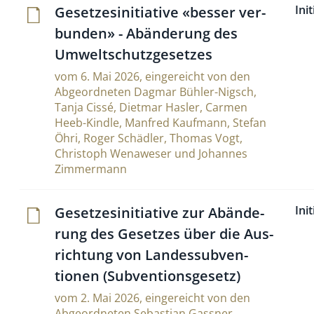
Ini
Geset­ze­si­ni­tia­tive «besser ver­
bunden» - Abän­de­rung des
Umweltschutzgesetzes
vom 6. Mai 2026, eingereicht von den
Abgeordneten Dagmar Bühler-Nigsch,
Tanja Cissé, Dietmar Hasler, Carmen
Heeb-Kindle, Manfred Kaufmann, Stefan
Öhri, Roger Schädler, Thomas Vogt,
Christoph Wenaweser und Johannes
Zimmermann
Ini
Geset­ze­si­ni­tia­tive zur Abän­de­
rung des Gesetzes über die Aus­
rich­tung von Lan­des­sub­ven­
tionen (Subventionsgesetz)
vom 2. Mai 2026, eingereicht von den
Abgeordneten Sebastian Gassner,