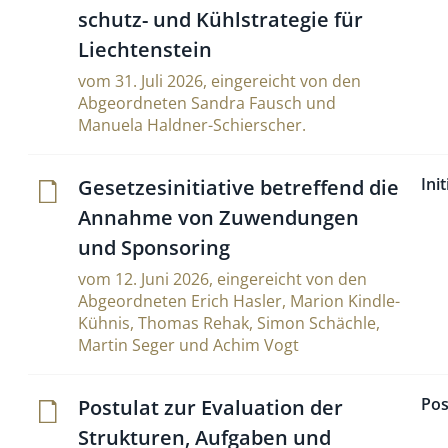
schutz- und Kühl­stra­tegie für
Liechtenstein
vom 31. Juli 2026, eingereicht von den
Abgeordneten Sandra Fausch und
Manuela Haldner-Schierscher.
Ini
Geset­ze­si­ni­tia­tive betref­fend die
Annahme von Zuwen­dungen
und Sponsoring
vom 12. Juni 2026, eingereicht von den
Abgeordneten Erich Hasler, Marion Kindle-
Kühnis, Thomas Rehak, Simon Schächle,
Martin Seger und Achim Vogt
Pos
Postulat zur Eva­lua­tion der
Struk­turen, Auf­gaben und