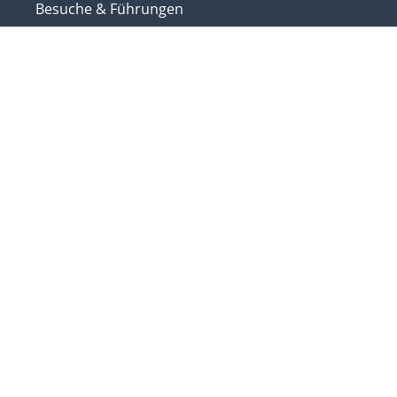
Besuche & Führungen
Lageplan
Kontakt
Weitere Plattformen
Login
Impressum
Datenschutzerklärung
Sitemap
Liechtensteinische Landeshymne
Auf einen Blick