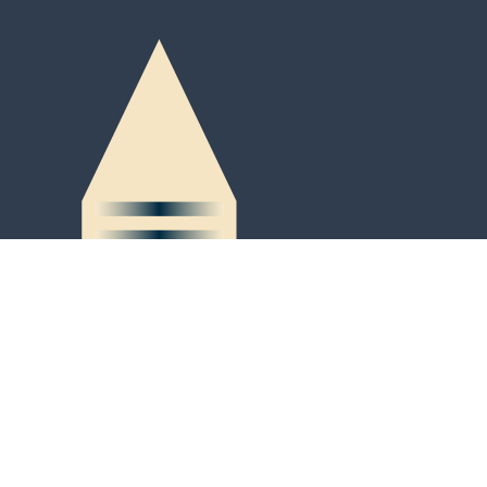
Peter-Kaiser-Platz 3
Postfach 684
LI-9490 Vaduz
Tel. +423 / 236 65 71