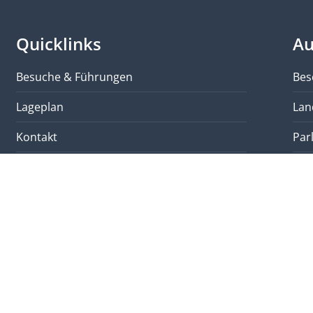
Quicklinks
Au
Besuche & Führungen
Bes
Lageplan
Lan
Kontakt
Par
Weitere Plattformen
Ber
Login
Kle
Impressum
Vid
Datenschutzerklärung
Liv
Sitemap