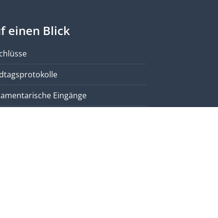
f einen Blick
chlüsse
dtagsprotokolle
lamentarische Eingänge
ichte & Anträge Regierung
ine Anfragen
eoarchiv
estream